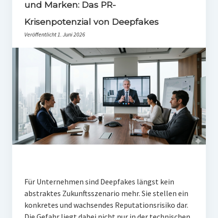
PR-Theorie
und Marken: Das PR-
Krisenpotenzial von Deepfakes
PR-Ethik
Veröffentlicht 1. Juni 2026
PR-Literatur
PR-Studien
Gesellschaft & Medien
Infografik-Themengarten
Künstliche Intelligenz
17 Ziele
Wasserknappheit in Deutschland
Klimaneutrales Tanken
Für Unternehmen sind Deepfakes längst kein
Zukunft der Bildung
abstraktes Zukunftsszenario mehr. Sie stellen ein
konkretes und wachsendes Reputationsrisiko dar.
Vom Trend zur Tonne
Die Gefahr liegt dabei nicht nur in der technischen