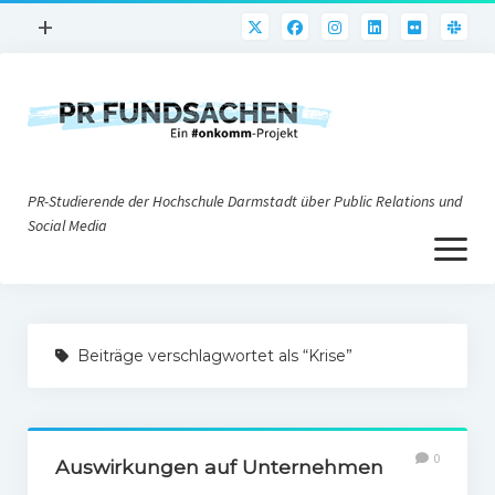
Menü
+
öffnen
PR-Praxis
PR@h_da
Online-PR
PR-Studierende der Hochschule Darmstadt über Public Relations und
Nonprofit-PR
Social Media
Menü
Die PRaktiker
öffnen
Krisen-PR
Über uns
PR-Tools
Beiträge verschlagwortet als “Krise”
Impressum
Corporate Weblogs
Datenschutz
Podcasting
0
Social Media
Auswirkungen auf Unternehmen