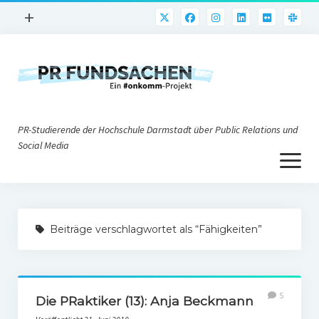
Menü
+
öffnen
PR-Praxis
PR@h_da
Online-PR
PR-Studierende der Hochschule Darmstadt über Public Relations und
Nonprofit-PR
Social Media
Menü
Die PRaktiker
öffnen
Krisen-PR
Über uns
PR-Tools
Beiträge verschlagwortet als “Fähigkeiten”
Impressum
Corporate Weblogs
Datenschutz
Podcasting
5
Social Media
Die PRaktiker (13): Anja Beckmann