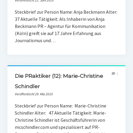
Veröffentlicht 21. Juni 2010
PR-Theorie
Steckbrief zur Person Name: Anja Beckmann Alter:
PR-Ethik
37 Aktuelle Tätigkeit: Als Inhaberin von Anja
PR-Literatur
Beckmann PR – Agentur für Kommunikation
(Köln) greift sie auf 17 Jahre Erfahrung aus
PR-Studien
Journalismus und…
Gesellschaft & Medien
Infografik-Themengarten
Künstliche Intelligenz
1
Die PRaktiker (12): Marie-Christine
17 Ziele
Schindler
Wasserknappheit in Deutschland
Veröffentlicht 29. Mai 2010
Klimaneutrales Tanken
Steckbrief zur Person Name: Marie-Christine
Schindler Alter: 47 Aktuelle Tätigkeit: Marie-
Zukunft der Bildung
Christine Schindler ist Geschäftsführerin von
Vom Trend zur Tonne
mcschindler.com und spezialisiert auf PR-