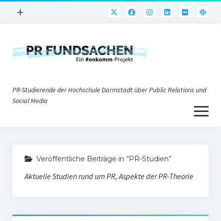
Menü
+
öffnen
PR-Praxis
PR@h_da
Online-PR
PR-Studierende der Hochschule Darmstadt über Public Relations und
Nonprofit-PR
Social Media
Menü
Die PRaktiker
öffnen
Krisen-PR
Über uns
PR-Tools
Veröffentliche Beiträge in “PR-Studien”
Impressum
Corporate Weblogs
Aktuelle Studien rund um PR, Aspekte der PR-Theorie
Datenschutz
Podcasting
Social Media