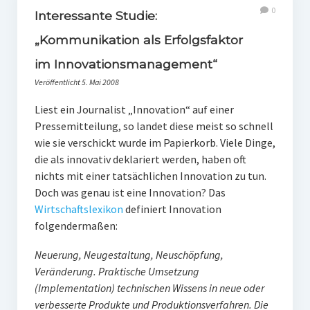
PR-Theorie
0
Interessante Studie:
PR-Ethik
„Kommunikation als Erfolgsfaktor
PR-Literatur
im Innovationsmanagement“
Veröffentlicht 5. Mai 2008
PR-Studien
Liest ein Journalist „Innovation“ auf einer
Gesellschaft & Medien
Pressemitteilung, so landet diese meist so schnell
Infografik-Themengarten
wie sie verschickt wurde im Papierkorb. Viele Dinge,
die als innovativ deklariert werden, haben oft
Künstliche Intelligenz
nichts mit einer tatsächlichen Innovation zu tun.
17 Ziele
Doch was genau ist eine Innovation? Das
Wirtschaftslexikon
definiert Innovation
Wasserknappheit in Deutschland
folgendermaßen:
Klimaneutrales Tanken
Neuerung, Neugestaltung, Neuschöpfung,
Zukunft der Bildung
Veränderung. Praktische Umsetzung
(Implementation) technischen Wissens in neue oder
Vom Trend zur Tonne
verbesserte Produkte und Produktionsverfahren. Die