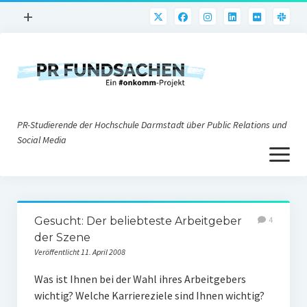
Menü
+
öffnen
PR-Praxis
PR@h_da
Online-PR
PR-Studierende der Hochschule Darmstadt über Public Relations und
Nonprofit-PR
Social Media
Menü
Die PRaktiker
öffnen
Krisen-PR
Über uns
PR-Tools
Gesucht: Der beliebteste Arbeitgeber
4
Impressum
Corporate Weblogs
der Szene
Veröffentlicht 11. April 2008
Datenschutz
Podcasting
Was ist Ihnen bei der Wahl ihres Arbeitgebers
Social Media
wichtig? Welche Karriereziele sind Ihnen wichtig?