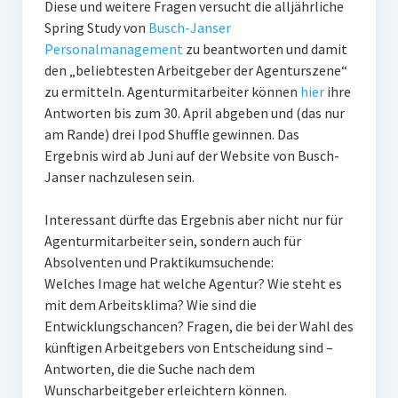
Diese und weitere Fragen versucht die alljährliche
PR-Theorie
Spring Study von
Busch-Janser
PR-Ethik
Personalmanagement
zu beantworten und damit
den „beliebtesten Arbeitgeber der Agenturszene“
PR-Literatur
zu ermitteln. Agenturmitarbeiter können
hier
ihre
PR-Studien
Antworten bis zum 30. April abgeben und (das nur
am Rande) drei Ipod Shuffle gewinnen. Das
Gesellschaft & Medien
Ergebnis wird ab Juni auf der Website von Busch-
Infografik-Themengarten
Janser nachzulesen sein.
Künstliche Intelligenz
Interessant dürfte das Ergebnis aber nicht nur für
Agenturmitarbeiter sein, sondern auch für
17 Ziele
Absolventen und Praktikumsuchende:
Wasserknappheit in Deutschland
Welches Image hat welche Agentur? Wie steht es
mit dem Arbeitsklima? Wie sind die
Klimaneutrales Tanken
Entwicklungschancen? Fragen, die bei der Wahl des
Zukunft der Bildung
künftigen Arbeitgebers von Entscheidung sind –
Antworten, die die Suche nach dem
Vom Trend zur Tonne
Wunscharbeitgeber erleichtern können.