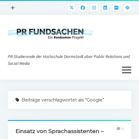
Menü
+
öffnen
PR-Praxis
PR@h_da
Online-PR
PR-Studierende der Hochschule Darmstadt über Public Relations und
Nonprofit-PR
Social Media
Menü
Die PRaktiker
öffnen
Krisen-PR
Über uns
PR-Tools
Beiträge verschlagwortet als “Google”
Impressum
Corporate Weblogs
Datenschutz
Podcasting
0
Social Media
Einsatz von Sprachassistenten –