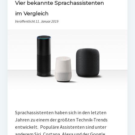
PR-Theorie
Vier bekannte Sprachassistenten
im Vergleich
PR-Ethik
Veröffentlicht 11. Januar 2019
PR-Literatur
PR-Studien
Gesellschaft & Medien
Infografik-Themengarten
Künstliche Intelligenz
17 Ziele
Wasserknappheit in Deutschland
Klimaneutrales Tanken
Sprachassistenten haben sich in den letzten
Zukunft der Bildung
Jahren zu einem der größten Technik-Trends
entwickelt. Populäre Assistenten sind unter
Vom Trend zur Tonne
anderem Siri, Cortana, Alexa und der Google