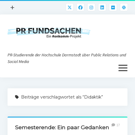
Menü
+
öffnen
PR-Praxis
PR@h_da
Online-PR
PR-Studierende der Hochschule Darmstadt über Public Relations und
Nonprofit-PR
Social Media
Menü
Die PRaktiker
öffnen
Krisen-PR
Über uns
PR-Tools
Beiträge verschlagwortet als “Didaktik”
Impressum
Corporate Weblogs
Datenschutz
Podcasting
17
Social Media
Semesterende: Ein paar Gedanken