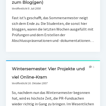
PR-Theorie
zum Blog(gen)
Veröffentlicht 9. Juli 2008
PR-Ethik
Fast ist’s geschafft, das Sommersemester neigt
PR-Literatur
sich dem Ende zu. Die Studenten, die sonst hier
PR-Studien
bloggen, waren die letzten Wochen ausgefüllt mit
Prüfungen und dem Erstellen der
Gesellschaft & Medien
Abschlusspräsenationen und -dokumentationen…
Infografik-Themengarten
Künstliche Intelligenz
17 Ziele
6
Wintersemester: Vier Projekte und
Wasserknappheit in Deutschland
viel Online-Kram
Klimaneutrales Tanken
Veröffentlicht 16. Oktober 2007
Zukunft der Bildung
So, nachdem nun das Wintersemester begonnen
hat, wird es höchste Zeit, die PR-Fundsachen
Vom Trend zur Tonne
wieder richtig in Gang zu bringen. Im Wesentlichen