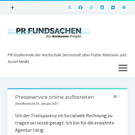
Menü
+
öffnen
PR-Praxis
PR@h_da
Online-PR
PR-Studierende der Hochschule Darmstadt über Public Relations und
Nonprofit-PR
Social Media
Menü
Die PRaktiker
öffnen
Krisen-PR
Über uns
PR-Tools
Presseservice online aufbereiten
0
Impressum
Corporate Weblogs
Veröffentlicht 29. Januar 2007
Datenschutz
Podcasting
Um der Transparenz im Socialweb Rechnung zu
tragen sei vorab gesagt: Ich bin für die erwähnte
Social Media
Agentur tätig.