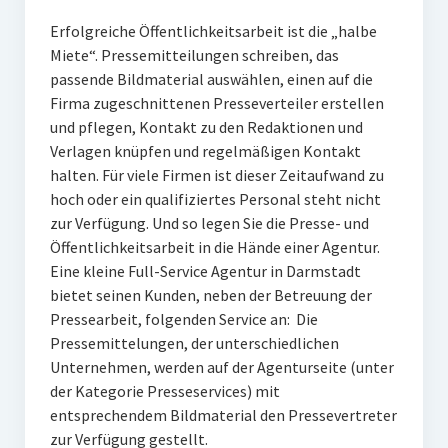
PR-Theorie
Erfolgreiche Öffentlichkeitsarbeit ist die „halbe
PR-Ethik
Miete“. Pressemitteilungen schreiben, das
passende Bildmaterial auswählen, einen auf die
PR-Literatur
Firma zugeschnittenen Presseverteiler erstellen
PR-Studien
und pflegen, Kontakt zu den Redaktionen und
Verlagen knüpfen und regelmäßigen Kontakt
Gesellschaft & Medien
halten. Für viele Firmen ist dieser Zeitaufwand zu
Infografik-Themengarten
hoch oder ein qualifiziertes Personal steht nicht
zur Verfügung. Und so legen Sie die Presse- und
Künstliche Intelligenz
Öffentlichkeitsarbeit in die Hände einer Agentur.
Eine kleine Full-Service Agentur in Darmstadt
17 Ziele
bietet seinen Kunden, neben der Betreuung der
Wasserknappheit in Deutschland
Pressearbeit, folgenden Service an: Die
Pressemittelungen, der unterschiedlichen
Klimaneutrales Tanken
Unternehmen, werden auf der Agenturseite (unter
Zukunft der Bildung
der Kategorie Presseservices) mit
entsprechendem Bildmaterial den Pressevertreter
Vom Trend zur Tonne
zur Verfügung gestellt.