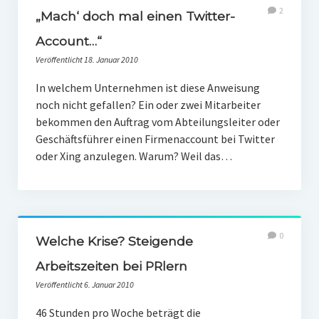
PR-Theorie
2
„Mach‘ doch mal einen Twitter-
PR-Ethik
Account…“
PR-Literatur
Veröffentlicht 18. Januar 2010
PR-Studien
In welchem Unternehmen ist diese Anweisung
noch nicht gefallen? Ein oder zwei Mitarbeiter
Gesellschaft & Medien
bekommen den Auftrag vom Abteilungsleiter oder
Geschäftsführer einen Firmenaccount bei Twitter
Infografik-Themengarten
oder Xing anzulegen. Warum? Weil das…
Künstliche Intelligenz
17 Ziele
Wasserknappheit in Deutschland
0
Welche Krise? Steigende
Klimaneutrales Tanken
Arbeitszeiten bei PRlern
Zukunft der Bildung
Veröffentlicht 6. Januar 2010
Vom Trend zur Tonne
46 Stunden pro Woche beträgt die