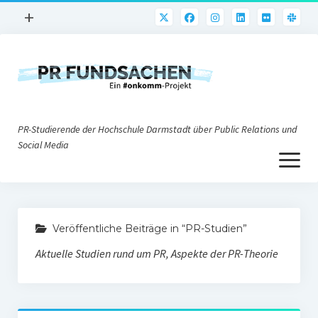
Menü
+
öffnen
PR-Praxis
PR@h_da
Online-PR
PR-Studierende der Hochschule Darmstadt über Public Relations und
Nonprofit-PR
Social Media
Menü
Die PRaktiker
öffnen
Krisen-PR
Über uns
PR-Tools
Veröffentliche Beiträge in “PR-Studien”
Impressum
Corporate Weblogs
Aktuelle Studien rund um PR, Aspekte der PR-Theorie
Datenschutz
Podcasting
Social Media