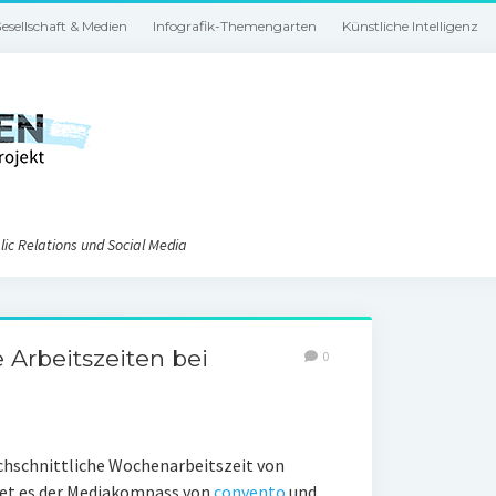
esellschaft & Medien
Infografik-Themengarten
Künstliche Intelligenz
ic Relations und Social Media
 Arbeitszeiten bei
0
chschnittliche Wochenarbeitszeit von
tet es der Mediakompass von
convento
und