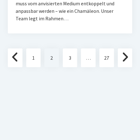
muss vom anvisierten Medium entkoppelt und
anpassbar werden – wie ein Chamäleon. Unser
Team legt im Rahmen…
Seitennummerierung
1
2
3
…
27
der
Beiträge