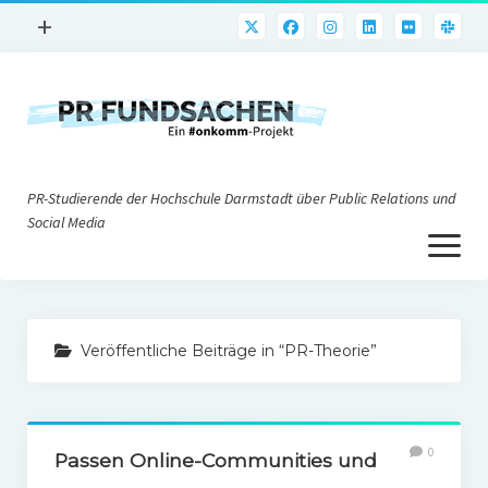
Menü
+
öffnen
PR-Praxis
PR@h_da
Online-PR
PR-Studierende der Hochschule Darmstadt über Public Relations und
Nonprofit-PR
Social Media
Menü
Die PRaktiker
öffnen
Krisen-PR
Über uns
PR-Tools
Veröffentliche Beiträge in “PR-Theorie”
Impressum
Corporate Weblogs
Datenschutz
Podcasting
0
Social Media
Passen Online-Communities und