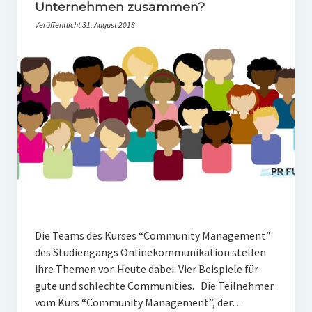
PR-Theorie
Unternehmen zusammen?
Veröffentlicht 31. August 2018
PR-Ethik
PR-Literatur
PR-Studien
Gesellschaft & Medien
Infografik-Themengarten
Künstliche Intelligenz
17 Ziele
Wasserknappheit in Deutschland
Die Teams des Kurses “Community Management”
Klimaneutrales Tanken
des Studiengangs Onlinekommunikation stellen
ihre Themen vor. Heute dabei: Vier Beispiele für
Zukunft der Bildung
gute und schlechte Communities. Die Teilnehmer
Vom Trend zur Tonne
vom Kurs “Community Management”, der…