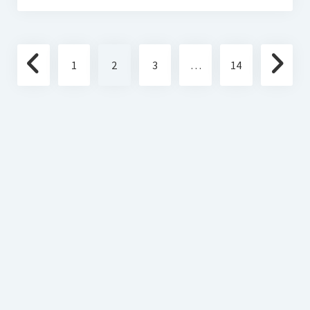
Seitennummerierung
1
2
3
…
14
der
Beiträge