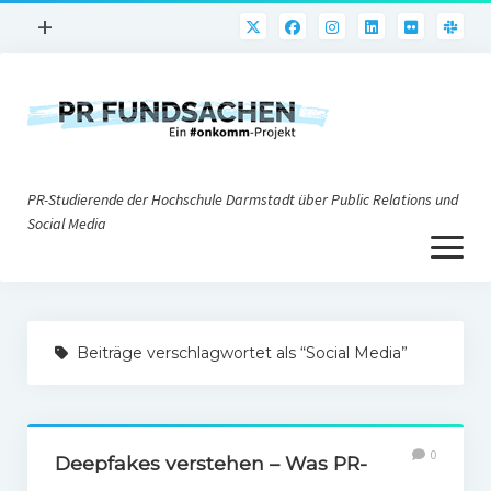
Menü
+
öffnen
PR-Praxis
PR@h_da
Online-PR
PR-Studierende der Hochschule Darmstadt über Public Relations und
Nonprofit-PR
Social Media
Menü
Die PRaktiker
öffnen
Krisen-PR
Über uns
PR-Tools
Beiträge verschlagwortet als “Social Media”
Impressum
Corporate Weblogs
Datenschutz
Podcasting
0
Social Media
Deepfakes verstehen – Was PR-