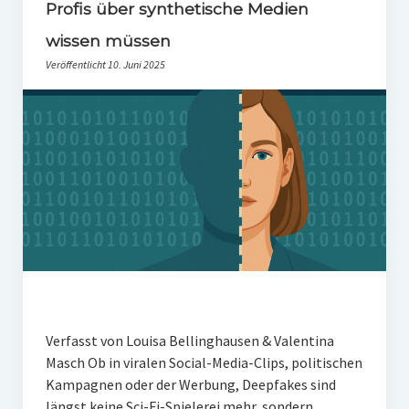
PR-Theorie
Profis über synthetische Medien
wissen müssen
PR-Ethik
Veröffentlicht 10. Juni 2025
PR-Literatur
PR-Studien
Gesellschaft & Medien
Infografik-Themengarten
Künstliche Intelligenz
17 Ziele
Wasserknappheit in Deutschland
Klimaneutrales Tanken
Verfasst von Louisa Bellinghausen & Valentina
Zukunft der Bildung
Masch Ob in viralen Social-Media-Clips, politischen
Kampagnen oder der Werbung, Deepfakes sind
Vom Trend zur Tonne
längst keine Sci-Fi-Spielerei mehr, sondern