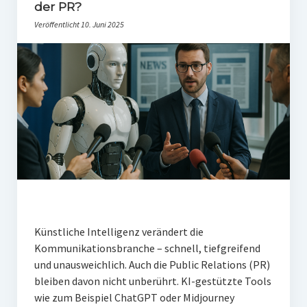
PR-Theorie
der PR?
Veröffentlicht 10. Juni 2025
PR-Ethik
PR-Literatur
PR-Studien
Gesellschaft & Medien
Infografik-Themengarten
Künstliche Intelligenz
17 Ziele
Wasserknappheit in Deutschland
Künstliche Intelligenz verändert die
Klimaneutrales Tanken
Kommunikationsbranche – schnell, tiefgreifend
und unausweichlich. Auch die Public Relations (PR)
Zukunft der Bildung
bleiben davon nicht unberührt. KI-gestützte Tools
Vom Trend zur Tonne
wie zum Beispiel ChatGPT oder Midjourney