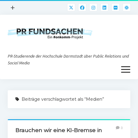
Menü
+
öffnen
PR-Praxis
PR@h_da
Online-PR
PR-Studierende der Hochschule Darmstadt über Public Relations und
Nonprofit-PR
Social Media
Menü
Die PRaktiker
öffnen
Krisen-PR
Über uns
PR-Tools
Beiträge verschlagwortet als “Medien”
Impressum
Corporate Weblogs
Datenschutz
Podcasting
0
Social Media
Brauchen wir eine KI-Bremse in