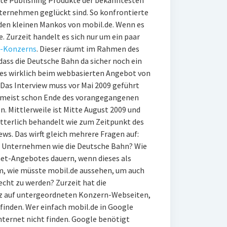
e Publishing Produkte der bekanntesten
nternehmen geglückt sind. So konfrontierte
 den kleinen Mankos von mobil.de. Wenn es
 Zurzeit handelt es sich nur um ein paar
-Konzerns
. Dieser räumt im Rahmen des
dass die Deutsche Bahn da sicher noch ein
es wirklich beim webbasierten Angebot von
Das Interview muss vor Mai 2009 geführt
t meist schon Ende des vorangegangenen
. Mittlerweile ist Mitte August 2009 und
tterlich behandelt wie zum Zeitpunkt des
ws. Das wirft gleich mehrere Fragen auf:
ein Unternehmen wie die Deutsche Bahn? Wie
net-Angebotes dauern, wenn dieses als
m, wie müsste mobil.de aussehen, um auch
cht zu werden? Zurzeit hat die
tz auf untergeordneten Konzern-Webseiten,
ufinden. Wer einfach mobil.de in Google
nternet nicht finden. Google benötigt