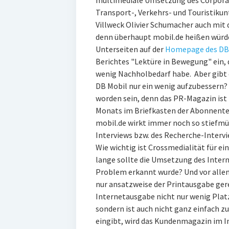
multimediale Umsetzung des Corporat
Transport-, Verkehrs- und Touristiku
Villweck Olivier Schumacher auch mit
denn überhaupt mobil.de heißen würde.
Unterseiten auf der
Homepage des DB
Berichtes "Lektüre in Bewegung" ein, 
wenig Nachholbedarf habe. Aber gibt 
DB Mobil nur ein wenig aufzubessern? 
worden sein, denn das PR-Magazin is
Monats im Briefkasten der Abonnenten
mobil.de wirkt immer noch so stiefmü
Interviews bzw. des Recherche-Intervie
Wie wichtig ist Crossmedialität für 
lange sollte die Umsetzung des Inter
Problem erkannt wurde? Und vor alle
nur ansatzweise der Printausgabe gere
Internetausgabe nicht nur wenig Pla
sondern ist auch nicht ganz einfach z
eingibt, wird das Kundenmagazin im I