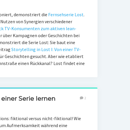
oniert, demonstriert die
Fernsehserie Lost
.
as Nutzen von Synergien verschiedener
ack TV-Konsumenten zum aktiven lean-
r über Kampagnen oder Geschichten bei
onstriert die Serie Lost: Sie baut eine
eitrag
Storytelling in Lost I: Von einer TV-
ür Geschichten gesucht. Aber wie etabliert
nstraße einen Rückkanal? Lost findet eine
n einer Serie lernen
2
ons: fiktional versus nicht-fiktional! Wie
 um Aufmerksamkeit während eine