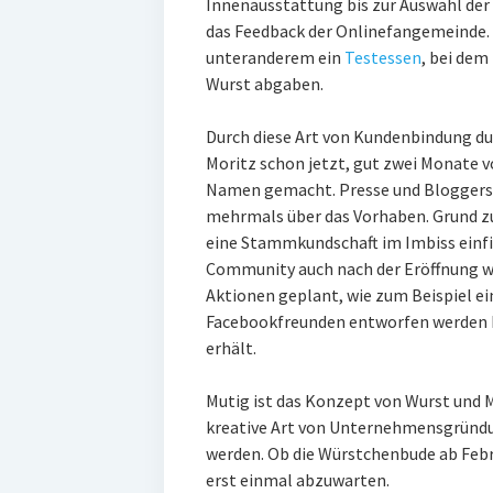
Innenausstattung bis zur Auswahl der 
das Feedback der Onlinefangemeinde. 
unteranderem ein
Testessen
, bei dem
Wurst abgaben.
Durch diese Art von Kundenbindung du
Moritz schon jetzt, gut zwei Monate v
Namen gemacht. Presse und Bloggersz
mehrmals über das Vorhaben. Grund zu
eine Stammkundschaft im Imbiss einfin
Community auch nach der Eröffnung wei
Aktionen geplant, wie zum Beispiel ei
Facebookfreunden entworfen werden k
erhält.
Mutig ist das Konzept von Wurst und M
kreative Art von Unternehmensgründu
werden. Ob die Würstchenbude ab Febru
erst einmal abzuwarten.