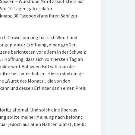
Saucen – Wurst und Moritz baut stets auf
Vor 10 Tagen gab es dafür
 knapp 30 Facebookfans ihren Senf zur
rch Crowdsourcing hat sich Wurst und
or geplanter Eröffnung, einen großen
ene berichteten vor allem in der Schweiz
r Hoffnung, dass sich vom ersten Tag an
den wird. Auf jeden Fall will man die
ter bei Laune halten. Hierzu sind einige
ne „Wurst des Monats“, die von den
ann und dessen Erfinder dann einen Preis
oritz allemal. Und solch eine überaus
ng sollte meiner Meinung nach belohnt
ar jedoch aus allen Nähten platzt, bleibt