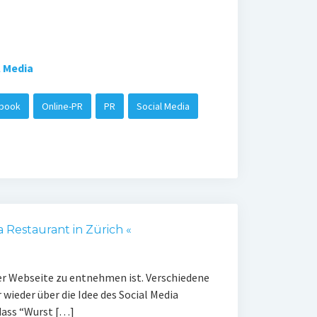
l Media
book
Online-PR
PR
Social Media
a Restaurant in Zürich «
er Webseite zu entnehmen ist. Verschiedene
wieder über die Idee des Social Media
dass “Wurst […]