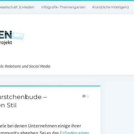
esellschaft & Medien
Infografik-Themengarten
Künstliche Intelligenz
ic Relations und Social Media
ürstchenbude –
1
 Stil
iele bei denen Unternehmen einige ihrer
Community abgeben. Sei es das
Erfinden eines