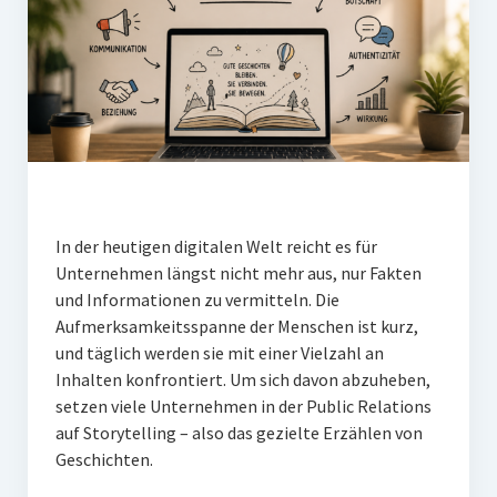
PR-Theorie
PR-Ethik
PR-Literatur
PR-Studien
Gesellschaft & Medien
Infografik-Themengarten
In der heutigen digitalen Welt reicht es für
Künstliche Intelligenz
Unternehmen längst nicht mehr aus, nur Fakten
und Informationen zu vermitteln. Die
17 Ziele
Aufmerksamkeitsspanne der Menschen ist kurz,
Wasserknappheit in Deutschland
und täglich werden sie mit einer Vielzahl an
Inhalten konfrontiert. Um sich davon abzuheben,
Klimaneutrales Tanken
setzen viele Unternehmen in der Public Relations
Zukunft der Bildung
auf Storytelling – also das gezielte Erzählen von
Geschichten.
Vom Trend zur Tonne