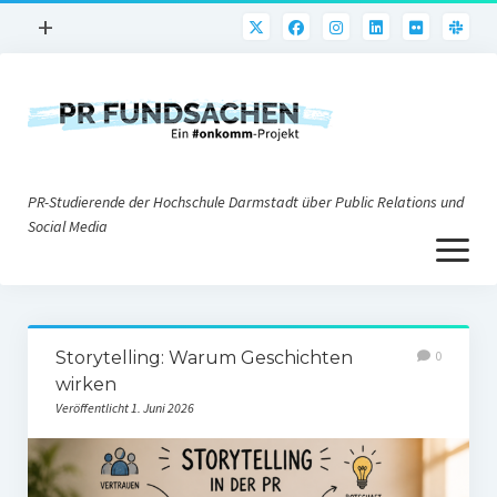
Menü
+
öffnen
PR-Praxis
PR@h_da
Online-PR
PR-Studierende der Hochschule Darmstadt über Public Relations und
Nonprofit-PR
Social Media
Menü
Die PRaktiker
öffnen
Krisen-PR
Über uns
PR-Tools
Storytelling: Warum Geschichten
0
Impressum
Corporate Weblogs
wirken
Veröffentlicht 1. Juni 2026
Datenschutz
Podcasting
Social Media