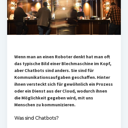
PR-Theorie
PR-Ethik
PR-Literatur
PR-Studien
Gesellschaft & Medien
Infografik-Themengarten
Wenn man an einen Roboter denkt hat man oft
das typische Bild einer Blechmaschine im Kopf,
Künstliche Intelligenz
aber Chatbots sind anders. Sie sind für
Kommunikationsaufgaben geschaffen. Hinter
17 Ziele
ihnen versteckt sich für gewöhnlich ein Prozess
Wasserknappheit in Deutschland
oder ein Dienst aus der Cloud, wodurch ihnen
die Möglichkeit gegeben wird, mit uns
Klimaneutrales Tanken
Menschen zu kommunizieren.
Zukunft der Bildung
Was sind Chatbots?
Vom Trend zur Tonne