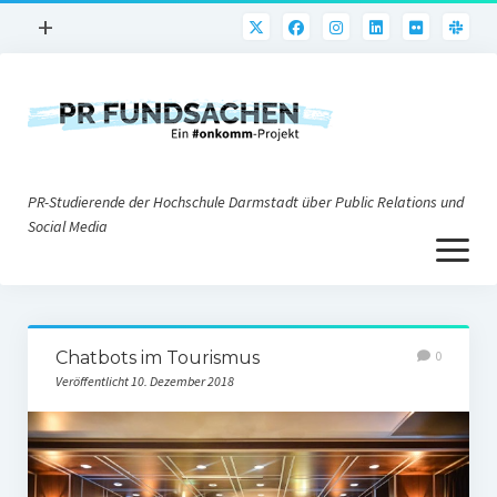
Menü
+
öffnen
PR-Praxis
PR@h_da
Online-PR
PR-Studierende der Hochschule Darmstadt über Public Relations und
Nonprofit-PR
Social Media
Menü
Die PRaktiker
öffnen
Krisen-PR
Über uns
PR-Tools
Chatbots im Tourismus
0
Impressum
Corporate Weblogs
Veröffentlicht 10. Dezember 2018
Datenschutz
Podcasting
Social Media