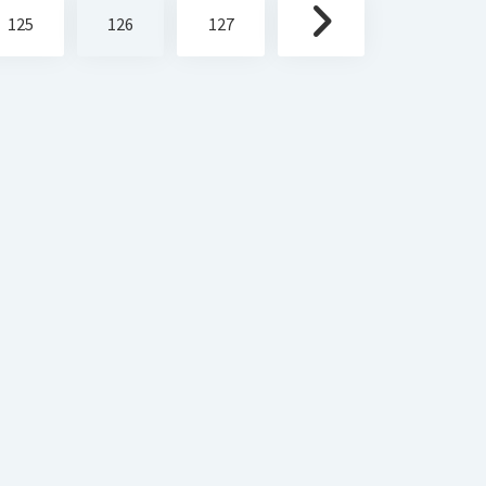
125
126
127
schule Darmstadt über Public Relations und Social Media