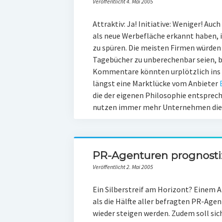
Veröffentlicht 4. Mai 2005
Attraktiv: Ja! Initiative: Weniger! A
als neue Werbefläche erkannt haben, i
zu spüren. Die meisten Firmen würden s
Tagebücher zu unberechenbar seien, b
Kommentare könnten urplötzlich ins 
längst eine Marktlücke vom Anbieter
die der eigenen Philosophie entsprec
nutzen immer mehr Unternehmen die s
PR-Agenturen prognosti
Veröffentlicht 2. Mai 2005
Ein Silberstreif am Horizont? Einem A
als die Hälfte aller befragten PR-Age
wieder steigen werden. Zudem soll sic