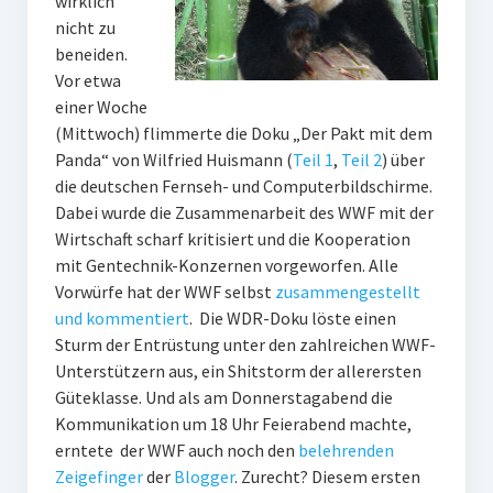
wirklich
nicht zu
beneiden.
Vor etwa
einer Woche
(Mittwoch) flimmerte die Doku „Der Pakt mit dem
Panda“ von Wilfried Huismann (
Teil 1
,
Teil 2
) über
die deutschen Fernseh- und Computerbildschirme.
Dabei wurde die Zusammenarbeit des WWF mit der
Wirtschaft scharf kritisiert und die Kooperation
mit Gentechnik-Konzernen vorgeworfen. Alle
Vorwürfe hat der WWF selbst
zusammengestellt
und kommentiert
. Die WDR-Doku löste einen
Sturm der Entrüstung unter den zahlreichen WWF-
Unterstützern aus, ein Shitstorm der allerersten
Güteklasse. Und als am Donnerstagabend die
Kommunikation um 18 Uhr Feierabend machte,
erntete der WWF auch noch den
belehrenden
Zeigefinger
der
Blogger
. Zurecht? Diesem ersten