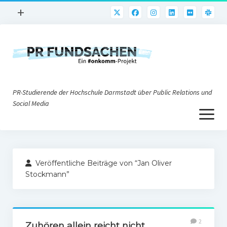
Menü
+
öffnen
PR-Praxis
PR@h_da
Online-PR
PR-Studierende der Hochschule Darmstadt über Public Relations und
Nonprofit-PR
Social Media
Menü
Die PRaktiker
öffnen
Krisen-PR
Über uns
PR-Tools
Veröffentliche Beiträge von “Jan Oliver
Impressum
Corporate Weblogs
Stockmann”
Datenschutz
Podcasting
Social Media
2
Zuhören allein reicht nicht