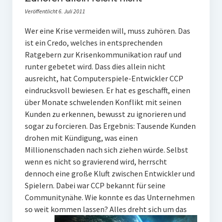
PR-Theorie
Veröffentlicht 6. Juli 2011
PR-Ethik
Wer eine Krise vermeiden will, muss zuhören. Das
PR-Literatur
ist ein Credo, welches in entsprechenden
Ratgebern zur Krisenkommunikation rauf und
PR-Studien
runter gebetet wird. Dass dies allein nicht
ausreicht, hat Computerspiele-Entwickler CCP
Gesellschaft & Medien
eindrucksvoll bewiesen. Er hat es geschafft, einen
Infografik-Themengarten
über Monate schwelenden Konflikt mit seinen
Kunden zu erkennen, bewusst zu ignorieren und
Künstliche Intelligenz
sogar zu forcieren. Das Ergebnis: Tausende Kunden
17 Ziele
drohen mit Kündigung, was einen
Millionenschaden nach sich ziehen würde. Selbst
Wasserknappheit in Deutschland
wenn es nicht so gravierend wird, herrscht
Klimaneutrales Tanken
dennoch eine große Kluft zwischen Entwickler und
Spielern. Dabei war CCP bekannt für seine
Zukunft der Bildung
Communitynähe. Wie konnte es das Unternehmen
so weit kommen lassen?
Alles dreht sich um das
Vom Trend zur Tonne