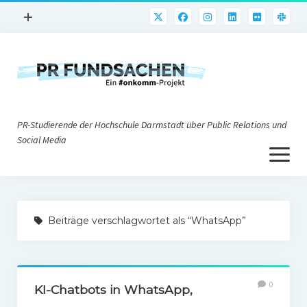
Menü
+
öffnen
PR-Praxis
PR@h_da
Online-PR
PR-Studierende der Hochschule Darmstadt über Public Relations und
Nonprofit-PR
Social Media
Menü
Die PRaktiker
öffnen
Krisen-PR
Über uns
PR-Tools
Beiträge verschlagwortet als “WhatsApp”
Impressum
Corporate Weblogs
Datenschutz
Podcasting
0
Social Media
KI-Chatbots in WhatsApp,