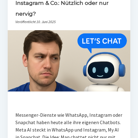
PR-Theorie
Instagram & Co.: Nützlich oder nur
nervig?
PR-Ethik
Veröffentlicht 10. Juni 2025
PR-Literatur
PR-Studien
Gesellschaft & Medien
Infografik-Themengarten
Künstliche Intelligenz
17 Ziele
Wasserknappheit in Deutschland
Klimaneutrales Tanken
Messenger-Dienste wie WhatsApp, Instagram oder
Zukunft der Bildung
Snapchat haben heute alle ihre eigenen Chatbots.
Meta AI steckt in WhatsApp und Instagram, My AI
Vom Trend zur Tonne
in Snapchat. Die Idee: Man chattet nicht nur mit…