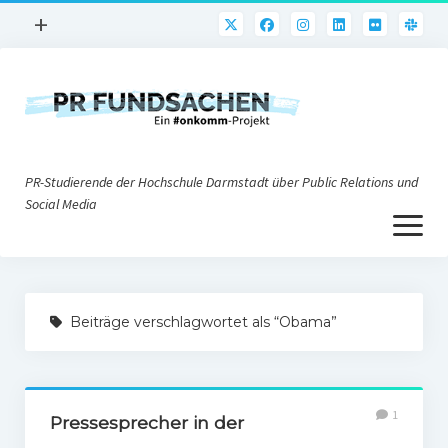
Menü
+
öffnen
PR-Praxis
PR@h_da
Online-PR
PR-Studierende der Hochschule Darmstadt über Public Relations und
Nonprofit-PR
Social Media
Menü
Die PRaktiker
öffnen
Krisen-PR
Über uns
PR-Tools
Beiträge verschlagwortet als “Obama”
Impressum
Corporate Weblogs
Datenschutz
Podcasting
1
Social Media
Pressesprecher in der