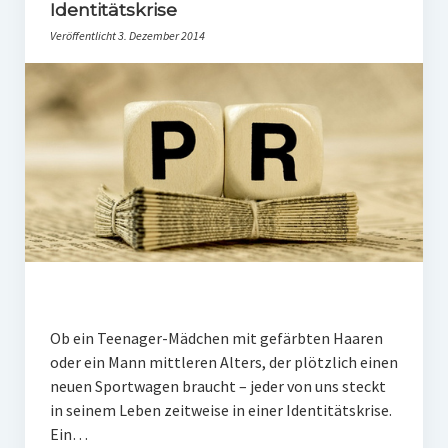
PR-Theorie
Identitätskrise
Veröffentlicht 3. Dezember 2014
PR-Ethik
PR-Literatur
PR-Studien
Gesellschaft & Medien
Infografik-Themengarten
Künstliche Intelligenz
17 Ziele
Wasserknappheit in Deutschland
Ob ein Teenager-Mädchen mit gefärbten Haaren
Klimaneutrales Tanken
oder ein Mann mittleren Alters, der plötzlich einen
neuen Sportwagen braucht – jeder von uns steckt
Zukunft der Bildung
in seinem Leben zeitweise in einer Identitätskrise.
Vom Trend zur Tonne
Ein…