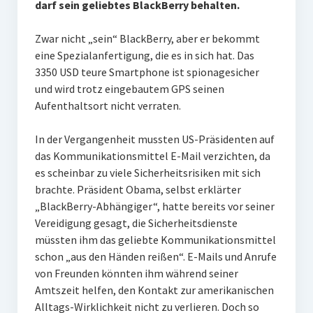
darf sein geliebtes BlackBerry behalten.
PR-Theorie
PR-Ethik
Zwar nicht „sein“ BlackBerry, aber er bekommt
eine Spezialanfertigung, die es in sich hat. Das
PR-Literatur
3350 USD teure Smartphone ist spionagesicher
PR-Studien
und wird trotz eingebautem GPS seinen
Aufenthaltsort nicht verraten.
Gesellschaft & Medien
Infografik-Themengarten
In der Vergangenheit mussten US-Präsidenten auf
das Kommunikationsmittel E-Mail verzichten, da
Künstliche Intelligenz
es scheinbar zu viele Sicherheitsrisiken mit sich
brachte. Präsident
Obama, selbst erklärter
17 Ziele
„BlackBerry-Abhängiger“, hatte bereits vor seiner
Wasserknappheit in Deutschland
Vereidigung gesagt, die Sicherheitsdienste
müssten ihm das geliebte Kommunikationsmittel
Klimaneutrales Tanken
schon „aus den Händen reißen“. E-Mails und Anrufe
Zukunft der Bildung
von Freunden könnten ihm während seiner
Amtszeit helfen, den Kontakt zur amerikanischen
Vom Trend zur Tonne
Alltags-Wirklichkeit nicht zu verlieren.
Doch so