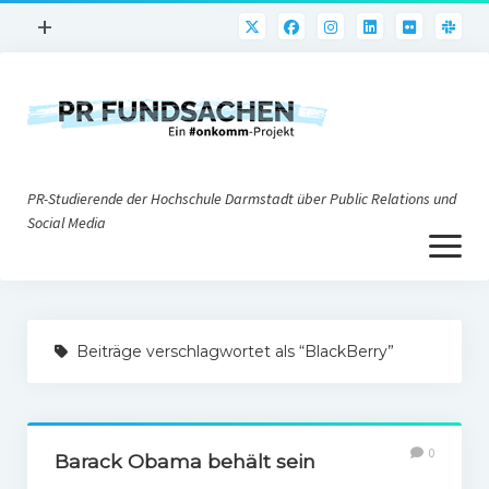
Menü
+
öffnen
PR-Praxis
PR@h_da
Online-PR
PR-Studierende der Hochschule Darmstadt über Public Relations und
Nonprofit-PR
Social Media
Menü
Die PRaktiker
öffnen
Krisen-PR
Über uns
PR-Tools
Beiträge verschlagwortet als “BlackBerry”
Impressum
Corporate Weblogs
Datenschutz
Podcasting
0
Social Media
Barack Obama behält sein