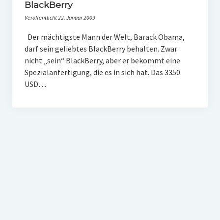
PR-Theorie
BlackBerry
Veröffentlicht 22. Januar 2009
PR-Ethik
Der mächtigste Mann der Welt, Barack Obama,
PR-Literatur
darf sein geliebtes BlackBerry behalten. Zwar
PR-Studien
nicht „sein“ BlackBerry, aber er bekommt eine
Spezialanfertigung, die es in sich hat. Das 3350
Gesellschaft & Medien
USD…
Infografik-Themengarten
Künstliche Intelligenz
17 Ziele
Wasserknappheit in Deutschland
Klimaneutrales Tanken
Zukunft der Bildung
Vom Trend zur Tonne