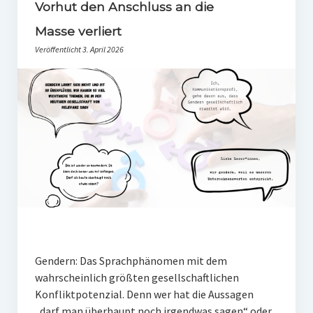
PR-Theorie
Vorhut den Anschluss an die
Masse verliert
PR-Ethik
Veröffentlicht 3. April 2026
PR-Literatur
PR-Studien
Gesellschaft & Medien
Infografik-Themengarten
Künstliche Intelligenz
17 Ziele
Wasserknappheit in Deutschland
Klimaneutrales Tanken
Gendern: Das Sprachphänomen mit dem
Zukunft der Bildung
wahrscheinlich größten gesellschaftlichen
Konfliktpotenzial. Denn wer hat die Aussagen
Vom Trend zur Tonne
„darf man überhaupt noch irgendwas sagen“ oder