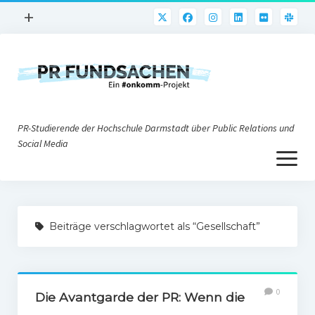
Menü
+
öffnen
PR-Praxis
PR@h_da
Online-PR
PR-Studierende der Hochschule Darmstadt über Public Relations und
Nonprofit-PR
Social Media
Menü
Die PRaktiker
öffnen
Krisen-PR
Über uns
PR-Tools
Beiträge verschlagwortet als “Gesellschaft”
Impressum
Corporate Weblogs
Datenschutz
Podcasting
0
Social Media
Die Avantgarde der PR: Wenn die