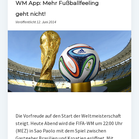
PR-Theorie
WM App: Mehr Fußballfeeling
geht nicht!
PR-Ethik
Veröffentlicht 12. Juni 2014
PR-Literatur
PR-Studien
Gesellschaft & Medien
Infografik-Themengarten
Künstliche Intelligenz
17 Ziele
Wasserknappheit in Deutschland
Klimaneutrales Tanken
Die Vorfreude auf den Start der Weltmeisterschaft
Zukunft der Bildung
steigt. Heute Abend wird die FIFA-WM um 22:00 Uhr
(MEZ) in Sao Paolo mit dem Spiel zwischen
Vom Trend zur Tonne
Gastgeber Brasilien und Kroatien eröffnet. Mit…