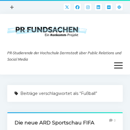
Menü
+
öffnen
PR-Praxis
PR@h_da
Online-PR
PR-Studierende der Hochschule Darmstadt über Public Relations und
Nonprofit-PR
Social Media
Menü
Die PRaktiker
öffnen
Krisen-PR
Über uns
PR-Tools
Beiträge verschlagwortet als “Fußball”
Impressum
Corporate Weblogs
Datenschutz
Podcasting
0
Social Media
Die neue ARD Sportschau FIFA