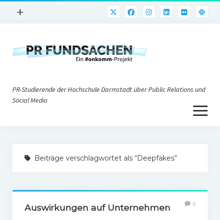
Menü
+
öffnen
PR-Praxis
PR@h_da
Online-PR
PR-Studierende der Hochschule Darmstadt über Public Relations und
Nonprofit-PR
Social Media
Menü
Die PRaktiker
öffnen
Krisen-PR
Über uns
PR-Tools
Beiträge verschlagwortet als “Deepfakes”
Impressum
Corporate Weblogs
Datenschutz
Podcasting
0
Social Media
Auswirkungen auf Unternehmen