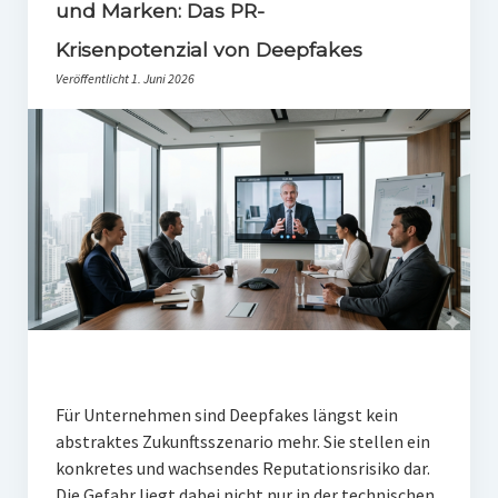
PR-Theorie
und Marken: Das PR-
Krisenpotenzial von Deepfakes
PR-Ethik
Veröffentlicht 1. Juni 2026
PR-Literatur
PR-Studien
Gesellschaft & Medien
Infografik-Themengarten
Künstliche Intelligenz
17 Ziele
Wasserknappheit in Deutschland
Klimaneutrales Tanken
Für Unternehmen sind Deepfakes längst kein
Zukunft der Bildung
abstraktes Zukunftsszenario mehr. Sie stellen ein
konkretes und wachsendes Reputationsrisiko dar.
Vom Trend zur Tonne
Die Gefahr liegt dabei nicht nur in der technischen