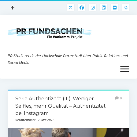
Menü
+
öffnen
PR-Praxis
PR@h_da
Online-PR
PR-Studierende der Hochschule Darmstadt über Public Relations und
Nonprofit-PR
Social Media
Menü
Die PRaktiker
öffnen
Krisen-PR
Über uns
PR-Tools
Serie Authentizität (III): Weniger
0
Impressum
Corporate Weblogs
Selfies, mehr Qualität – Authentizität
bei Instagram
Datenschutz
Podcasting
Veröffentlicht 17. Mai 2016
Social Media