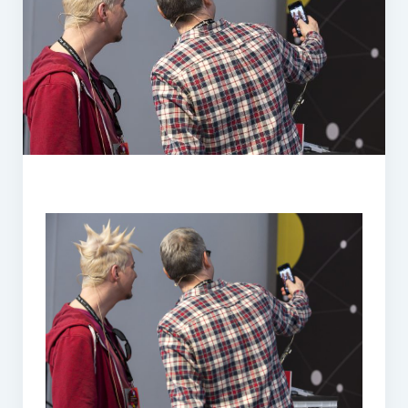
PR-Theorie
PR-Ethik
PR-Literatur
PR-Studien
Gesellschaft & Medien
Infografik-Themengarten
Künstliche Intelligenz
17 Ziele
Wasserknappheit in Deutschland
Klimaneutrales Tanken
Zukunft der Bildung
Vom Trend zur Tonne