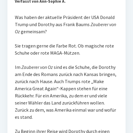
Verfasst von Ann-Sophie A.
PR-Theorie
PR-Ethik
Was haben der aktuelle Präsident der USA Donald
Trump und Dorothy aus Frank Baums
Zauberer von
PR-Literatur
Oz
gemeinsam?
PR-Studien
Sie tragen gerne die Farbe Rot. Ob magische rote
Gesellschaft & Medien
Schuhe oder rote MAGA-Mützen.
Infografik-Themengarten
Im
Zauberer von Oz
sind es die Schuhe, die Dorothy
Künstliche Intelligenz
am Ende des Romans zurück nach Kansas bringen,
zurück nach Hause. Auch Trumps rote „Make
17 Ziele
America Great Again“-Kappen stehen für eine
Wasserknappheit in Deutschland
Rückkehr. Für ein Amerika, zu dem er und viele
seiner Wähler das Land zurückführen wollen.
Klimaneutrales Tanken
Zurück zu dem, was Amerika einmal war und wofür
Zukunft der Bildung
es stand.
Vom Trend zur Tonne
Zu Beginn ihrer Reise wird Dorothy durch einen