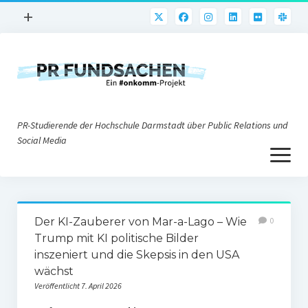
Menü
+
öffnen
PR-Praxis
PR@h_da
Online-PR
PR-Studierende der Hochschule Darmstadt über Public Relations und
Nonprofit-PR
Social Media
Menü
Die PRaktiker
öffnen
Krisen-PR
Über uns
PR-Tools
Der KI-Zauberer von Mar-a-Lago – Wie
0
Impressum
Corporate Weblogs
Trump mit KI politische Bilder
inszeniert und die Skepsis in den USA
Datenschutz
Podcasting
wächst
Social Media
Veröffentlicht 7. April 2026