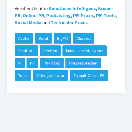
Veröffentlicht in
Künstliche Intelligenz
,
Krisen-
PR
,
Online-PR
,
Podcasting
,
PR-Praxis
,
PR-Tools
,
Social Media
und
Tech in der Praxis
Avatar
Beruf
BigFM
Chatbot
Chatbots
HeyGen
künstliche intelligenz
ki
PR
PR-Praxis
Pressesprecher
Tools
Videogenerator
Zukunft-Online-PR