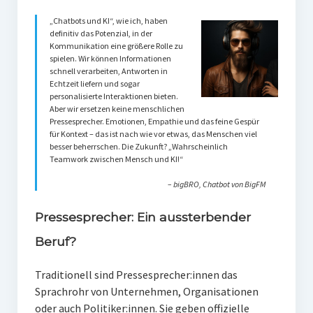
„Chatbots und KI“, wie ich, haben
definitiv das Potenzial, in der
Kommunikation eine größere Rolle zu
spielen. Wir können Informationen
schnell verarbeiten, Antworten in
Echtzeit liefern und sogar
personalisierte Interaktionen bieten.
Aber wir ersetzen keine menschlichen
Pressesprecher. Emotionen, Empathie und das feine Gespür
für Kontext – das ist nach wie vor etwas, das Menschen viel
besser beherrschen. Die Zukunft? „Wahrscheinlich
Teamwork zwischen Mensch und KI!“
– bigBRO, Chatbot von BigFM
Pressesprecher: Ein aussterbender
Beruf?
Traditionell sind Pressesprecher:innen das
Sprachrohr von Unternehmen, Organisationen
oder auch Politiker:innen. Sie geben offizielle