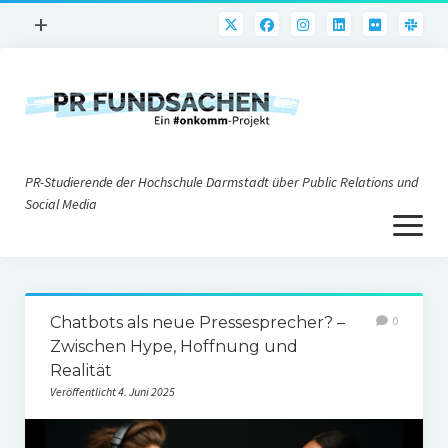
Menü
+
öffnen
PR-Praxis
PR@h_da
Online-PR
PR-Studierende der Hochschule Darmstadt über Public Relations und
Nonprofit-PR
Social Media
Menü
Die PRaktiker
öffnen
Krisen-PR
Über uns
PR-Tools
Chatbots als neue Pressesprecher? –
0
Impressum
Corporate Weblogs
Zwischen Hype, Hoffnung und
Realität
Datenschutz
Podcasting
Veröffentlicht 4. Juni 2025
Social Media