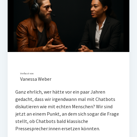
PR-Theorie
PR-Ethik
PR-Literatur
PR-Studien
Gesellschaft & Medien
Infografik-Themengarten
Künstliche Intelligenz
Verfasst von
Vanessa Weber
17 Ziele
Ganz ehrlich, wer hätte vor ein paar Jahren
Wasserknappheit in Deutschland
gedacht, dass wir irgendwann mal mit Chatbots
diskutieren wie mit echten Menschen? Wir sind
Klimaneutrales Tanken
jetzt an einem Punkt, an dem sich sogar die Frage
Zukunft der Bildung
stellt, ob Chatbots bald klassische
Pressesprecher:innen ersetzen könnten.
Vom Trend zur Tonne