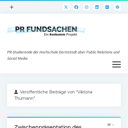
Menü
+
öffnen
PR-Praxis
PR@h_da
Online-PR
PR-Studierende der Hochschule Darmstadt über Public Relations und
Nonprofit-PR
Social Media
Menü
Die PRaktiker
öffnen
Krisen-PR
Über uns
PR-Tools
Veröffentliche Beiträge von “Viktoria
Impressum
Corporate Weblogs
Thumann”
Datenschutz
Podcasting
Social Media
0
Zwischenpräsentation des