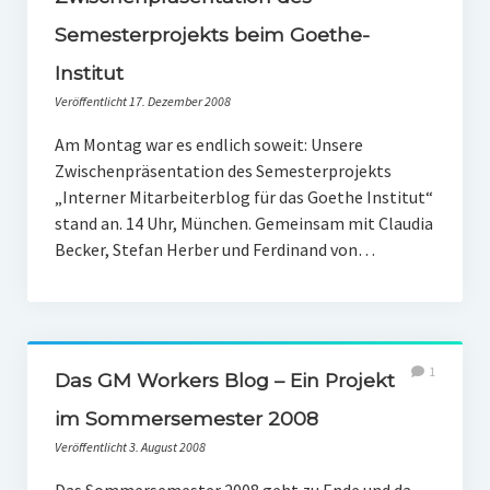
PR-Theorie
Semesterprojekts beim Goethe-
PR-Ethik
Institut
PR-Literatur
Veröffentlicht 17. Dezember 2008
PR-Studien
Am Montag war es endlich soweit: Unsere
Zwischenpräsentation des Semesterprojekts
Gesellschaft & Medien
„Interner Mitarbeiterblog für das Goethe Institut“
Infografik-Themengarten
stand an. 14 Uhr, München. Gemeinsam mit Claudia
Becker, Stefan Herber und Ferdinand von…
Künstliche Intelligenz
17 Ziele
Wasserknappheit in Deutschland
1
Das GM Workers Blog – Ein Projekt
Klimaneutrales Tanken
im Sommersemester 2008
Zukunft der Bildung
Veröffentlicht 3. August 2008
Vom Trend zur Tonne