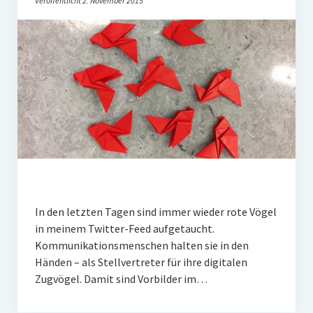
Veröffentlicht 2. November 2015
PR-Theorie
PR-Ethik
PR-Literatur
PR-Studien
Gesellschaft & Medien
Infografik-Themengarten
Künstliche Intelligenz
17 Ziele
In den letzten Tagen sind immer wieder rote Vögel
Wasserknappheit in Deutschland
in meinem Twitter-Feed aufgetaucht.
Klimaneutrales Tanken
Kommunikationsmenschen halten sie in den
Händen – als Stellvertreter für ihre digitalen
Zukunft der Bildung
Zugvögel. Damit sind Vorbilder im…
Vom Trend zur Tonne