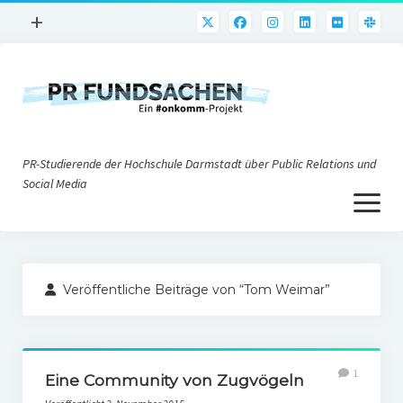
Menü
+
öffnen
PR-Praxis
PR@h_da
Online-PR
PR-Studierende der Hochschule Darmstadt über Public Relations und
Nonprofit-PR
Social Media
Menü
Die PRaktiker
öffnen
Krisen-PR
Über uns
PR-Tools
Veröffentliche Beiträge von “Tom Weimar”
Impressum
Corporate Weblogs
Datenschutz
Podcasting
1
Social Media
Eine Community von Zugvögeln