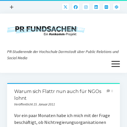
Menü
+
öffnen
PR-Praxis
PR@h_da
Online-PR
PR-Studierende der Hochschule Darmstadt über Public Relations und
Nonprofit-PR
Social Media
Menü
Die PRaktiker
öffnen
Krisen-PR
Über uns
PR-Tools
Warum sich Flattr nun auch für NGOs
0
Impressum
Corporate Weblogs
lohnt
Veröffentlicht 15. Januar 2011
Datenschutz
Podcasting
Vor ein paar Monaten habe ich mich mit der Frage
Social Media
beschäftigt, ob Nichtregierungsorganisationen