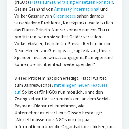
(NGOs)
Flattr
zum Fundraising einsetzen könnten
.
PR-Theorie
Gesine Gernand von
Amnesty International
und
PR-Ethik
Volker Gassner von
Greenpeace
sahen damals
verschiedene Probleme, Knackpunkt war letztlich
PR-Literatur
das Flattr-Prinzip: Nutzer können nur von Flattr
PR-Studien
profitieren, wenn sie selbst Gelder verteilen.
Volker Gaßner, Teamleiter Presse, Recherche und
Gesellschaft & Medien
Neue Medien von Greenpeace, sagte dazu: „Unsere
Infografik-Themengarten
Spenden müssen wir satzungsgemäß anlegen und
können sie nicht einfach weiterspenden.“
Künstliche Intelligenz
Dieses Problem hat sich erledigt. Flattr wartet
17 Ziele
zum Jahreswechsel
mit einigen neuen Features
Wasserknappheit in Deutschland
auf
. So ist es für NGOs nun möglich, ohne den
Zwang selbst flattern zu müssen, an dem Social-
Klimaneutrales Tanken
Payment-Dienst teilzunehmen, wie
Zukunft der Bildung
Unternehmensleiter Linus Olsson bestätigt:
„Aktuell müssen uns NGOs nur ein paar
Vom Trend zur Tonne
Informationen über die Organisation schicken, um