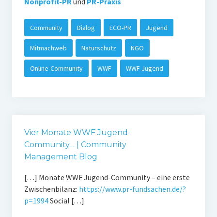
Nonprofit-PR
und
PR-Praxis
Community
Dialog
ECO-PR
Jugend
Mitmachweb
Naturschutz
NGO
Online-Community
WWF
WWF Jugend
Vier Monate WWF Jugend-
Community… | Community
Management Blog
[…] Monate WWF Jugend-Community – eine erste
Zwischenbilanz:
https://www.pr-fundsachen.de/?
p=1994
Social […]