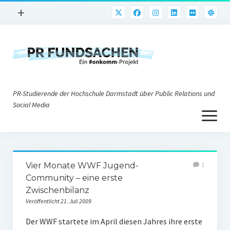
Menü
+
öffnen
PR-Praxis
PR@h_da
Online-PR
PR-Studierende der Hochschule Darmstadt über Public Relations und
Nonprofit-PR
Social Media
Menü
Die PRaktiker
öffnen
Krisen-PR
Über uns
PR-Tools
Vier Monate WWF Jugend-
1
Impressum
Corporate Weblogs
Community – eine erste
Zwischenbilanz
Datenschutz
Podcasting
Veröffentlicht 21. Juli 2009
Social Media
Der WWF startete im April diesen Jahres ihre erste