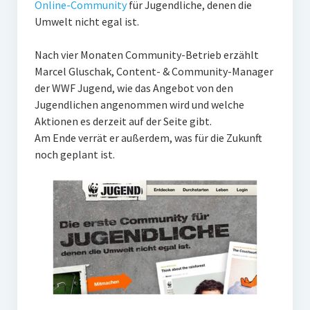
Online-Community
für Jugendliche, denen die
PR-Theorie
Umwelt nicht egal ist.
PR-Ethik
Nach vier Monaten Community-Betrieb erzählt
PR-Literatur
Marcel Gluschak, Content- & Community-Manager
PR-Studien
der WWF Jugend, wie das Angebot von den
Jugendlichen angenommen wird und welche
Gesellschaft & Medien
Aktionen es derzeit auf der Seite gibt.
Infografik-Themengarten
Am Ende verrät er außerdem, was für die Zukunft
noch geplant ist.
Künstliche Intelligenz
17 Ziele
Wasserknappheit in Deutschland
Klimaneutrales Tanken
Zukunft der Bildung
Vom Trend zur Tonne