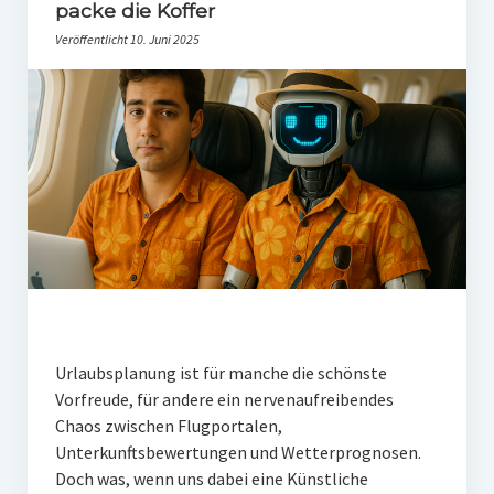
PR-Theorie
packe die Koffer
Veröffentlicht 10. Juni 2025
PR-Ethik
PR-Literatur
PR-Studien
Gesellschaft & Medien
Infografik-Themengarten
Künstliche Intelligenz
17 Ziele
Wasserknappheit in Deutschland
Urlaubsplanung ist für manche die schönste
Klimaneutrales Tanken
Vorfreude, für andere ein nervenaufreibendes
Chaos zwischen Flugportalen,
Zukunft der Bildung
Unterkunftsbewertungen und Wetterprognosen.
Vom Trend zur Tonne
Doch was, wenn uns dabei eine Künstliche