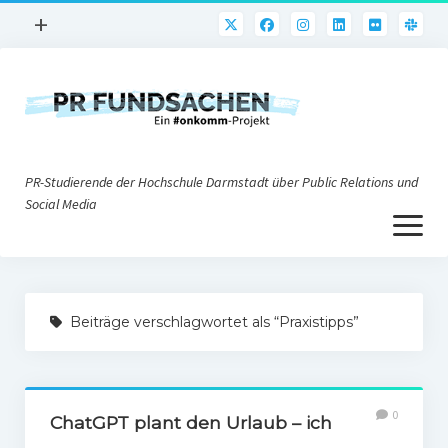
Menü
+
öffnen
PR-Praxis
PR@h_da
Online-PR
PR-Studierende der Hochschule Darmstadt über Public Relations und
Nonprofit-PR
Social Media
Menü
Die PRaktiker
öffnen
Krisen-PR
Über uns
PR-Tools
Beiträge verschlagwortet als “Praxistipps”
Impressum
Corporate Weblogs
Datenschutz
Podcasting
0
Social Media
ChatGPT plant den Urlaub – ich