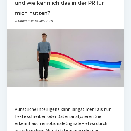
PR-Theorie
und wie kann ich das in der PR für
mich nutzen?
PR-Ethik
Veröffentlicht 10. Juni 2025
PR-Literatur
PR-Studien
Gesellschaft & Medien
Infografik-Themengarten
Künstliche Intelligenz
17 Ziele
Wasserknappheit in Deutschland
Klimaneutrales Tanken
Künstliche Intelligenz kann längst mehr als nur
Zukunft der Bildung
Texte schreiben oder Daten analysieren. Sie
erkennt auch emotionale Signale – etwa durch
Vom Trend zur Tonne
Sprachanalyse, Mimik-Erkennung oder die