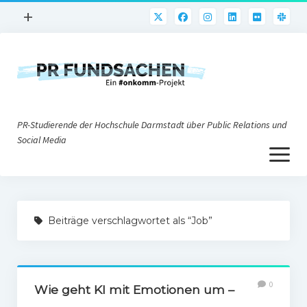
Menü
+
öffnen
PR-Praxis
PR@h_da
Online-PR
PR-Studierende der Hochschule Darmstadt über Public Relations und
Nonprofit-PR
Social Media
Menü
Die PRaktiker
öffnen
Krisen-PR
Über uns
PR-Tools
Beiträge verschlagwortet als “Job”
Impressum
Corporate Weblogs
Datenschutz
Podcasting
0
Social Media
Wie geht KI mit Emotionen um –