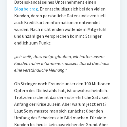
Datenskandal seines Unternehmens einen
PR-Theorie
Blogbeitrag
. Er entschuldigt sich bei den vielen
PR-Ethik
Kunden, deren persönliche Daten und eventuell
auch Kreditkarteninformationen entwendet
PR-Literatur
wurden. Nach nicht enden wollendem Mitgefühl
PR-Studien
und unzähligen Versprechen kommt Stringer
endlich zum Punkt:
Gesellschaft & Medien
Infografik-Themengarten
„Ich weiß, dass einige glauben, wir hätten unsere
Kunden früher informieren müssen. Das ist durchaus
Künstliche Intelligenz
eine verständliche Meinung.“
17 Ziele
Ob Stringer noch Freunde unter den 100 Millionen
Wasserknappheit in Deutschland
Opfern des Diebstahls hat, ist unwahrscheinlich.
Trotzdem scheint das der erste ehrliche Satz seit
Klimaneutrales Tanken
Anfang der Krise zu sein. Aber warum jetzt erst?
Zukunft der Bildung
Laut Sony musste man sich zunächst über den
Umfang des Schadens ein Bild machen. Für viele
Vom Trend zur Tonne
Kunden bis heute kein ausreichender Grund. Aber