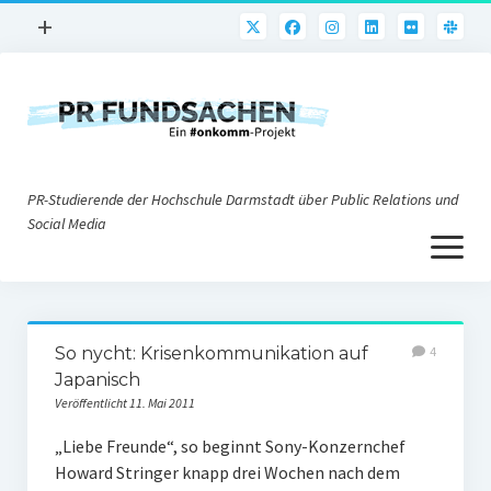
Menü
+
öffnen
PR-Praxis
PR@h_da
Online-PR
PR-Studierende der Hochschule Darmstadt über Public Relations und
Nonprofit-PR
Social Media
Menü
Die PRaktiker
öffnen
Krisen-PR
Über uns
PR-Tools
So nycht: Krisenkommunikation auf
4
Impressum
Corporate Weblogs
Japanisch
Veröffentlicht 11. Mai 2011
Datenschutz
Podcasting
„Liebe Freunde“, so beginnt Sony-Konzernchef
Social Media
Howard Stringer knapp drei Wochen nach dem