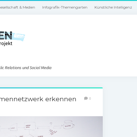
esellschaft & Medien
Infografik-Themengarten
Künstliche Intelligenz
ic Relations und Social Media
irmennetzwerk erkennen
0