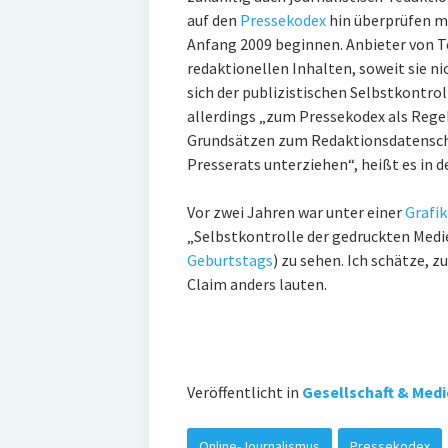
auf den
Pressekodex
hin überprüfen mö
Anfang 2009 beginnen. Anbieter von T
redaktionellen Inhalten, soweit sie n
sich der publizistischen Selbstkontrol
allerdings „zum Pressekodex als Rege
Grundsätzen zum Redaktionsdatenschu
Presserats unterziehen“, heißt es in 
Vor zwei Jahren war unter einer
Grafik
„Selbstkontrolle der gedruckten Medi
Geburtstags
) zu sehen. Ich schätze,
Claim anders lauten.
Veröffentlicht in
Gesellschaft & Med
Online-Journalismus
Pressekodex