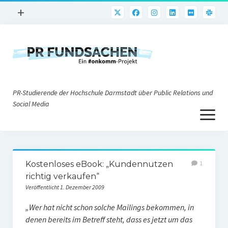
Menü
+
öffnen
PR-Praxis
PR@h_da
Online-PR
PR-Studierende der Hochschule Darmstadt über Public Relations und
Nonprofit-PR
Social Media
Menü
Die PRaktiker
öffnen
Krisen-PR
Über uns
PR-Tools
Kostenloses eBook: „Kundennutzen
1
Impressum
Corporate Weblogs
richtig verkaufen“
Veröffentlicht 1. Dezember 2009
Datenschutz
Podcasting
„Wer hat nicht schon solche Mailings bekommen, in
Social Media
denen bereits im Betreff steht, dass es jetzt um das