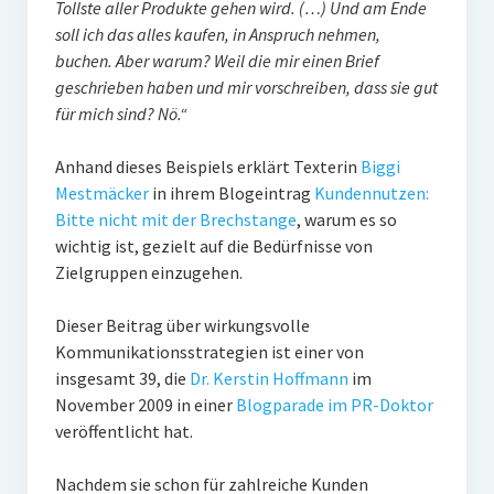
Tollste aller Produkte gehen wird. (…) Und am Ende
PR-Theorie
soll ich das alles kaufen, in Anspruch nehmen,
PR-Ethik
buchen. Aber warum? Weil die mir einen Brief
geschrieben haben und mir vorschreiben, dass sie gut
PR-Literatur
für mich sind? Nö.“
PR-Studien
Anhand dieses Beispiels erklärt Texterin
Biggi
Gesellschaft & Medien
Mestmäcker
in ihrem Blogeintrag
Kundennutzen:
Infografik-Themengarten
Bitte nicht mit der Brechstange
, warum es so
wichtig ist, gezielt auf die Bedürfnisse von
Künstliche Intelligenz
Zielgruppen einzugehen.
17 Ziele
Dieser Beitrag über wirkungsvolle
Wasserknappheit in Deutschland
Kommunikationsstrategien ist einer von
insgesamt 39, die
Dr. Kerstin Hoffmann
im
Klimaneutrales Tanken
November 2009 in einer
Blogparade im PR-Doktor
Zukunft der Bildung
veröffentlicht hat.
Vom Trend zur Tonne
Nachdem sie schon für zahlreiche Kunden