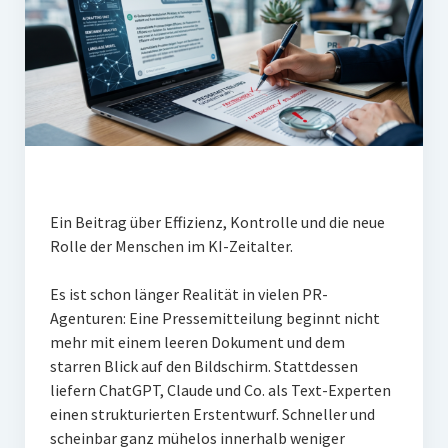
PR-Theorie
PR-Ethik
PR-Literatur
PR-Studien
Gesellschaft & Medien
Infografik-Themengarten
Ein Beitrag über Effizienz, Kontrolle und die neue
Künstliche Intelligenz
Rolle der Menschen im KI-Zeitalter.
17 Ziele
Es ist schon länger Realität in vielen PR-
Wasserknappheit in Deutschland
Agenturen: Eine Pressemitteilung beginnt nicht
mehr mit einem leeren Dokument und dem
Klimaneutrales Tanken
starren Blick auf den Bildschirm. Stattdessen
Zukunft der Bildung
liefern ChatGPT, Claude und Co. als Text-Experten
einen strukturierten Erstentwurf. Schneller und
Vom Trend zur Tonne
scheinbar ganz mühelos innerhalb weniger