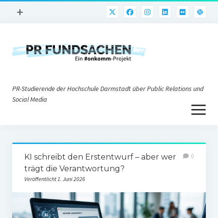
Menü
+
öffnen
PR-Praxis
PR@h_da
Online-PR
PR-Studierende der Hochschule Darmstadt über Public Relations und
Nonprofit-PR
Social Media
Menü
Die PRaktiker
öffnen
Krisen-PR
Über uns
PR-Tools
KI schreibt den Erstentwurf – aber wer
0
Impressum
Corporate Weblogs
trägt die Verantwortung?
Veröffentlicht 1. Juni 2026
Datenschutz
Podcasting
Social Media