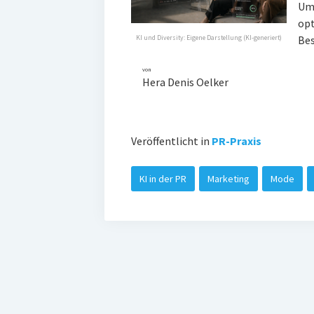
Umg
opt
Bes
KI und Diversity: Eigene Darstellung (KI-generiert)
von
Hera Denis Oelker
Veröffentlicht in
PR-Praxis
KI in der PR
Marketing
Mode