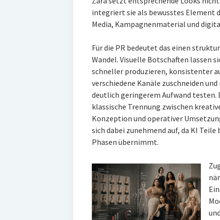
Zara setzt entsprechende Looks nicht 
integriert sie als bewusstes Element d
Media, Kampagnenmaterial und digita
Für die PR bedeutet das einen struktu
Wandel. Visuelle Botschaften lassen si
schneller produzieren, konsistenter a
verschiedene Kanäle zuschneiden und
deutlich geringerem Aufwand testen. 
klassische Trennung zwischen kreativ
Konzeption und operativer Umsetzun
sich dabei zunehmend auf, da KI Teile 
Phasen übernimmt.
Zug
näm
Ein
Mod
und