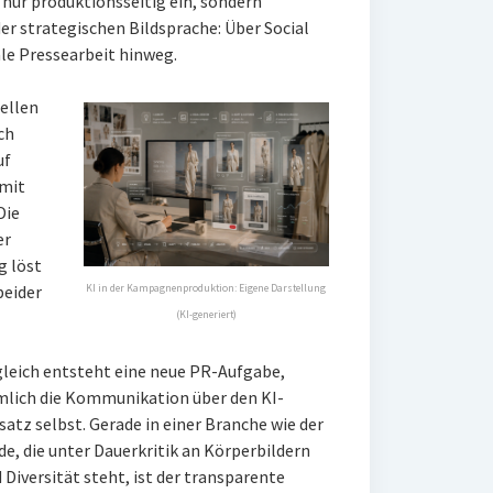
nur produktionsseitig ein, sondern
er strategischen Bildsprache: Über Social
le Pressearbeit hinweg.
rellen
ch
uf
 mit
Die
er
g löst
beider
KI in der Kampagnenproduktion: Eigene Darstellung
(KI-generiert)
leich entsteht eine neue PR-Aufgabe,
lich die Kommunikation über den KI-
satz selbst. Gerade in einer Branche wie der
e, die unter Dauerkritik an Körperbildern
 Diversität steht, ist der transparente