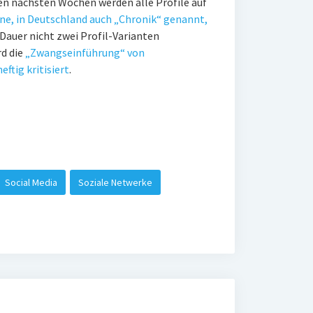
en nächsten Wochen werden alle Profile auf
ne, in Deutschland auch „Chronik“ genannt,
Dauer nicht zwei Profil-Varianten
d die
„Zwangseinführung“ von
ftig kritisiert
.
Social Media
Soziale Netwerke