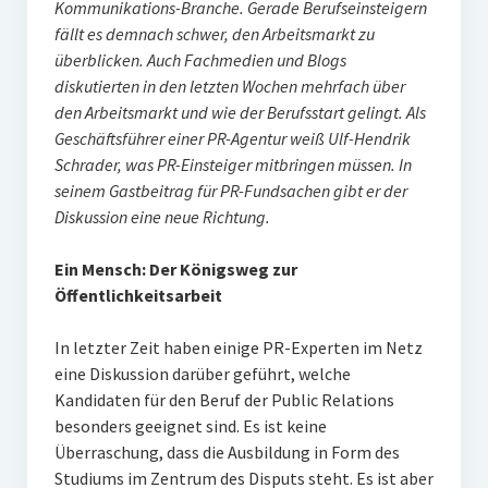
Kommunikations-Branche. Gerade Berufseinsteigern
PR-Theorie
fällt es demnach schwer, den Arbeitsmarkt zu
PR-Ethik
überblicken. Auch Fachmedien und Blogs
diskutierten in den letzten Wochen mehrfach über
PR-Literatur
den Arbeitsmarkt und wie der Berufsstart gelingt. Als
PR-Studien
Geschäftsführer einer PR-Agentur weiß Ulf-Hendrik
Schrader, was PR-Einsteiger mitbringen müssen. In
Gesellschaft & Medien
seinem Gastbeitrag für PR-Fundsachen gibt er der
Infografik-Themengarten
Diskussion eine neue Richtung.
Künstliche Intelligenz
Ein Mensch: Der Königsweg zur
Öffentlichkeitsarbeit
17 Ziele
Wasserknappheit in Deutschland
In letzter Zeit haben einige PR-Experten im Netz
eine Diskussion darüber geführt, welche
Klimaneutrales Tanken
Kandidaten für den Beruf der Public Relations
Zukunft der Bildung
besonders geeignet sind. Es ist keine
Überraschung, dass die Ausbildung in Form des
Vom Trend zur Tonne
Studiums im Zentrum des Disputs steht. Es ist aber