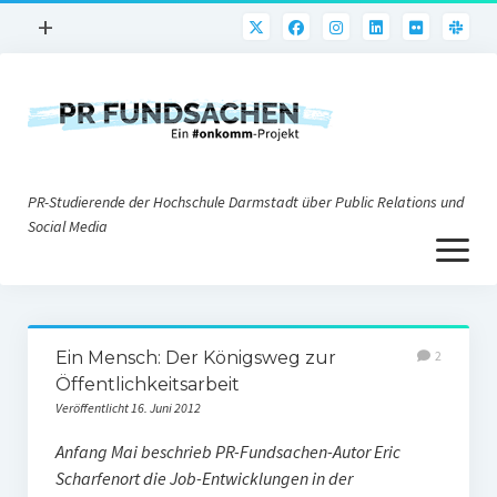
Menü
+
öffnen
PR-Praxis
PR@h_da
Online-PR
PR-Studierende der Hochschule Darmstadt über Public Relations und
Nonprofit-PR
Social Media
Menü
Die PRaktiker
öffnen
Krisen-PR
Über uns
PR-Tools
Ein Mensch: Der Königsweg zur
2
Impressum
Corporate Weblogs
Öffentlichkeitsarbeit
Veröffentlicht 16. Juni 2012
Datenschutz
Podcasting
Anfang Mai beschrieb PR-Fundsachen-Autor Eric
Social Media
Scharfenort die Job-Entwicklungen in der