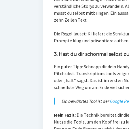
verständliche Storys zu verwandeln. A
musst du selbst mitbringen. Ein aussag
zehn Zeilen Text.
Die Regel lautet: KI liefert die Struktu
Prompte klug und präsentiere authent
3. Hast du dir schonmal selbst 
Ein guter Tipp: Schnapp dir dein Hand
Pitch übst. Transkriptionstools zeigen 
oder „halt“ sagst. Das ist im ersten
schnellste Weg um am Ende viel sicher
Ein bewährtes Tool ist der
Google Re
Mein Fazit:
Die Technik bereitet dir die
Nutze die Tools, um den Kopf frei zu kr
Denn am Ende überzeugt nicht der per