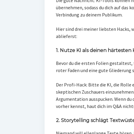
Die gute Nachricht: KI-Tools können h
übernehmen, sodass du dich auf das ko
Verbindung zu deinem Publikum.
Hier sind drei meiner liebsten Hacks,
ablieferst:
1. Nutze KI als deinen härtesten K
Bevor du die ersten Folien gestaltest,
roter Faden und eine gute Gliederung s
Der Profi-Hack: Bitte die KI, die Rolle
skeptischen Zuschauers einzunehmen. L
Argumentation ausspucken. Wenn du d
vorher kennst, haut dich im Q&A nich
2. Storytelling schlägt Textwüst
Niemand will ellenlange Texte hören.