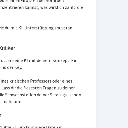
eute einen Großteil der Vorarbeit
nzentrieren kannst, was wirklich zählt: die
 wie du mit KI-Unterstützung souverän
ritiker
 füttere eine KI mit deinem Konzept. Ein
ind der Key.
 eines kritischen Professors oder eines
ass dir die fiesesten Fragen zu deiner
ie Schwachstellen deiner Strategie schon
ts mehr um.
e
 Nutze KI, um komplexe Daten in