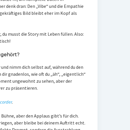
ber denk dran: Den „Vibe“ und die Empathie
ekräftiges Bild bleibt eher im Kopf als
r, du musst die Story mit Leben füllen. Also:
isch!
zugehört?
y und nimm dich selbst auf, während du den
dir gnadenlos, wie oft du „äh“, „eigentlich“
 Moment ungewohnt zu sehen, aber der
er zu präsentieren.
corder
.
 Bühne, aber den Applaus gibt’s für dich.
iegen, aber bleibe bei deinem Auftritt echt.
fekte Prompt, sondern die Ausstrahlung.