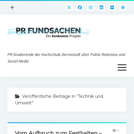
Menü
+
öffnen
PR-Praxis
PR@h_da
Online-PR
PR-Studierende der Hochschule Darmstadt über Public Relations und
Nonprofit-PR
Social Media
Menü
Die PRaktiker
öffnen
Krisen-PR
Über uns
PR-Tools
Veröffentliche Beiträge in “Technik und
Impressum
Corporate Weblogs
Umwelt”
Datenschutz
Podcasting
Social Media
0
Vom Aufbruch zum Festhalten –