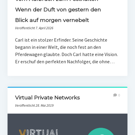
PR-Theorie
Wenn der Duft von gestern den
PR-Ethik
Blick auf morgen vernebelt
PR-Literatur
Veröffentlicht 7. April 2026
PR-Studien
Carl ist ein stolzer Erfinder. Seine Geschichte
begann in einer Welt, die noch fest an den
Gesellschaft & Medien
Pferdewagen glaubte. Doch Carl hatte eine Vision.
Infografik-Themengarten
Er erschuf den perfekten Nachfolger, die ohne…
Künstliche Intelligenz
17 Ziele
Wasserknappheit in Deutschland
0
Virtual Private Networks
Klimaneutrales Tanken
Veröffentlicht 28. Mai 2019
Zukunft der Bildung
Vom Trend zur Tonne