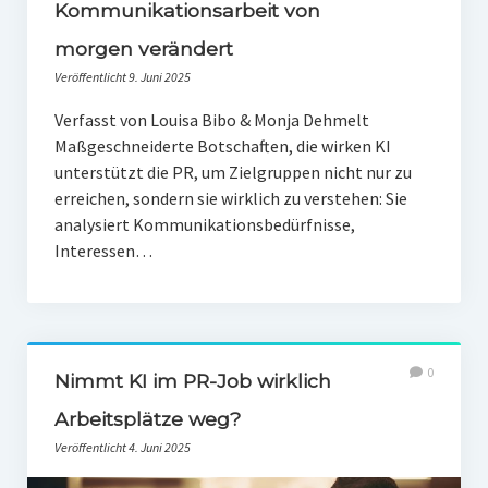
PR-Theorie
Kommunikationsarbeit von
morgen verändert
PR-Ethik
Veröffentlicht 9. Juni 2025
PR-Literatur
Verfasst von Louisa Bibo & Monja Dehmelt
PR-Studien
Maßgeschneiderte Botschaften, die wirken KI
unterstützt die PR, um Zielgruppen nicht nur zu
Gesellschaft & Medien
erreichen, sondern sie wirklich zu verstehen: Sie
Infografik-Themengarten
analysiert Kommunikationsbedürfnisse,
Interessen…
Künstliche Intelligenz
17 Ziele
Wasserknappheit in Deutschland
0
Nimmt KI im PR-Job wirklich
Klimaneutrales Tanken
Arbeitsplätze weg?
Zukunft der Bildung
Veröffentlicht 4. Juni 2025
Vom Trend zur Tonne