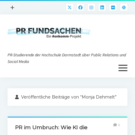
Menü
+
öffnen
PR-Praxis
PR@h_da
Online-PR
PR-Studierende der Hochschule Darmstadt über Public Relations und
Nonprofit-PR
Social Media
Menü
Die PRaktiker
öffnen
Krisen-PR
Über uns
PR-Tools
Veröffentliche Beiträge von “Monja Dehmelt”
Impressum
Corporate Weblogs
Datenschutz
Podcasting
0
Social Media
PR im Umbruch: Wie KI die