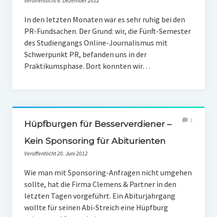
Veröffentlicht 6. Dezember 2012
PR-Theorie
In den letzten Monaten war es sehr ruhig bei den
PR-Ethik
PR-Fundsachen. Der Grund: wir, die Fünft-Semester
PR-Literatur
des Studiengangs Online-Journalismus mit
Schwerpunkt PR, befanden uns in der
PR-Studien
Praktikumsphase. Dort konnten wir…
Gesellschaft & Medien
Infografik-Themengarten
Künstliche Intelligenz
1
Hüpfburgen für Besserverdiener –
17 Ziele
Kein Sponsoring für Abiturienten
Wasserknappheit in Deutschland
Veröffentlicht 20. Juni 2012
Klimaneutrales Tanken
Wie man mit Sponsoring-Anfragen nicht umgehen
sollte, hat die Firma Clemens & Partner in den
Zukunft der Bildung
letzten Tagen vorgeführt. Ein Abiturjahrgang
Vom Trend zur Tonne
wollte für seinen Abi-Streich eine Hüpfburg