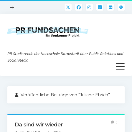
Menü
+
öffnen
PR-Praxis
PR@h_da
Online-PR
PR-Studierende der Hochschule Darmstadt über Public Relations und
Nonprofit-PR
Social Media
Menü
Die PRaktiker
öffnen
Krisen-PR
Über uns
PR-Tools
Veröffentliche Beiträge von “Juliane Ehrich”
Impressum
Corporate Weblogs
Datenschutz
Podcasting
0
Social Media
Da sind wir wieder