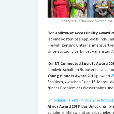
AbilityNet Tech4Good Awards 201
Den
AbilityNet Accessibility Award 2
ist eine kostenlose App, die blinde 
Freiwilligen und Unternehmensvertrete
Unterstützung verbindet – mehr zur A
Der
BT Connected Society Award 20
Landwirtschaft im Roboterzei
Young Pioneer Award 2018
gewann
W
Schülern, zwischen 9 und 16 Jahren, d
für das Problem des Wasserhahns und
Unlocking Talent Through Technolog
Africa Award 2018
. Das Unlocking Tal
Schulen in Malawi mit solarbetriebene