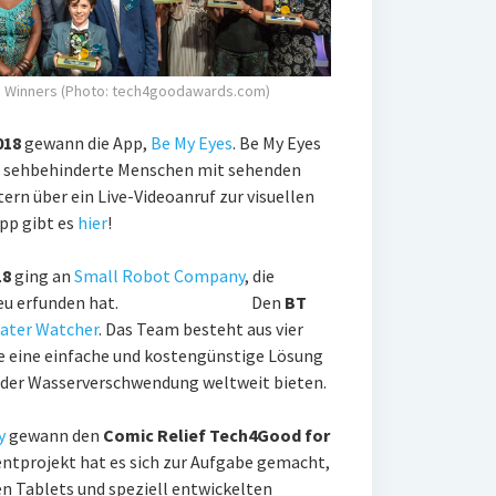
8 Winners (Photo: tech4goodawards.com)
018
gewann die App,
Be My Eyes
. Be My Eyes
und sehbehinderte Menschen mit sehenden
rn über ein Live-Videoanruf zur visuellen
pp gibt es
hier
!
18
ging an
Small Robot Company
, die
talter neu erfunden hat. Den
BT
ater Watcher
. Das Team besteht aus vier
ie eine einfache und kostengünstige Lösung
 der Wasserverschwendung weltweit bieten.
y
gewann den
Comic Relief Tech4Good for
entprojekt hat es sich zur Aufgabe gemacht,
n Tablets und speziell entwickelten