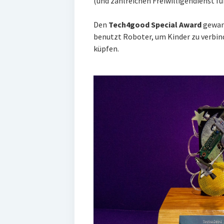
(und zahlreichen Freiwilligendienst fü
Den
Tech4good Special Award
gewan
benutzt Roboter, um Kinder zu verbind
küpfen.