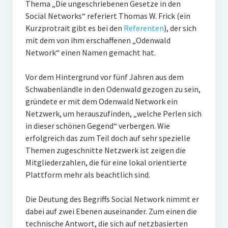
Thema „Die ungeschriebenen Gesetze in den
PR-Theorie
Social Networks“ referiert Thomas W. Frick (ein
PR-Ethik
Kurzprotrait gibt es bei den
Referenten
), der sich
mit dem von ihm erschaffenen „Odenwald
PR-Literatur
Network“ einen Namen gemacht hat.
PR-Studien
Vor dem Hintergrund vor fünf Jahren aus dem
Gesellschaft & Medien
Schwabenländle in den Odenwald gezogen zu sein,
Infografik-Themengarten
gründete er mit dem Odenwald Network ein
Netzwerk, um herauszufinden, „welche Perlen sich
Künstliche Intelligenz
in dieser schönen Gegend“ verbergen. Wie
erfolgreich das zum Teil doch auf sehr spezielle
17 Ziele
Themen zugeschnitte Netzwerk ist zeigen die
Wasserknappheit in Deutschland
Mitgliederzahlen, die für eine lokal orientierte
Plattform mehr als beachtlich sind.
Klimaneutrales Tanken
Zukunft der Bildung
Die Deutung des Begriffs Social Network nimmt er
dabei auf zwei Ebenen auseinander. Zum einen die
Vom Trend zur Tonne
technische Antwort, die sich auf netzbasierten