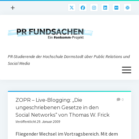
Menü
+
öffnen
PR-Praxis
PR@h_da
Online-PR
PR-Studierende der Hochschule Darmstadt über Public Relations und
Nonprofit-PR
Social Media
Menü
Die PRaktiker
öffnen
Krisen-PR
Über uns
PR-Tools
ZOPR – Live-Blogging: „Die
0
Impressum
Corporate Weblogs
ungeschriebenen Gesetze in den
Social Networks“ von Thomas W. Frick
Datenschutz
Podcasting
Veröffentlicht 29. Januar 2009
Social Media
Fliegender Wechsel im Vortragsbereich. Mit dem