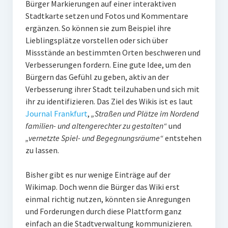
Bürger Markierungen auf einer interaktiven
PR-Theorie
Stadtkarte setzen und Fotos und Kommentare
PR-Ethik
ergänzen. So können sie zum Beispiel ihre
Lieblingsplätze vorstellen oder sich über
PR-Literatur
Missstände an bestimmten Orten beschweren und
PR-Studien
Verbesserungen fordern. Eine gute Idee, um den
Bürgern das Gefühl zu geben, aktiv an der
Gesellschaft & Medien
Verbesserung ihrer Stadt teilzuhaben und sich mit
Infografik-Themengarten
ihr zu identifizieren. Das Ziel des Wikis ist es laut
Journal Frankfurt
,
„Straßen und Plätze im Nordend
Künstliche Intelligenz
familien- und altengerechter zu gestalten“
und
„vernetzte Spiel- und Begegnungsräume“
entstehen
17 Ziele
zu lassen.
Wasserknappheit in Deutschland
Bisher gibt es nur wenige Einträge auf der
Klimaneutrales Tanken
Wikimap. Doch wenn die Bürger das Wiki erst
Zukunft der Bildung
einmal richtig nutzen, könnten sie Anregungen
und Forderungen durch diese Plattform ganz
Vom Trend zur Tonne
einfach an die Stadtverwaltung kommunizieren.