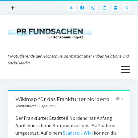
Menü
+
öffnen
PR-Praxis
PR@h_da
Online-PR
PR-Studierende der Hochschule Darmstadt über Public Relations und
Nonprofit-PR
Social Media
Menü
Die PRaktiker
öffnen
Krisen-PR
Über uns
PR-Tools
Wikimap für das Frankfurter Nordend
0
Impressum
Corporate Weblogs
Veröffentlicht 21. April 2008
Datenschutz
Podcasting
Der Frankfurter Stadtteil Nordend hat Anfang
April eine schöne Kommunikations-Maßnahme
Social Media
umgesetzt. Auf einem
Stadtteil-Wiki
können die